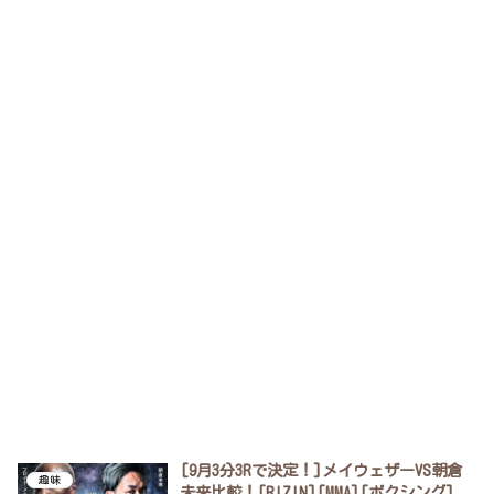
[9月3分3Rで決定！]メイウェザーVS朝倉
趣味
未来比較！[RIZIN][MMA][ボクシング]