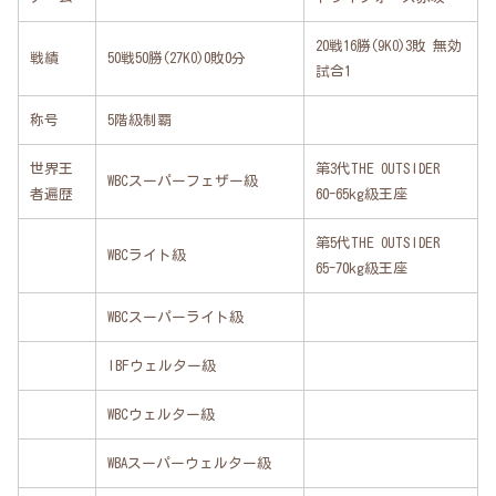
20戦16勝(9KO)3敗 無効
戦績
50戦50勝(27KO)0敗0分
試合1
称号
5階級制覇
世界王
第3代THE OUTSIDER
WBCスーパーフェザー級
者遍歴
60-65kg級王座
第5代THE OUTSIDER
WBCライト級
65-70kg級王座
WBCスーパーライト級
IBFウェルター級
WBCウェルター級
WBAスーパーウェルター級