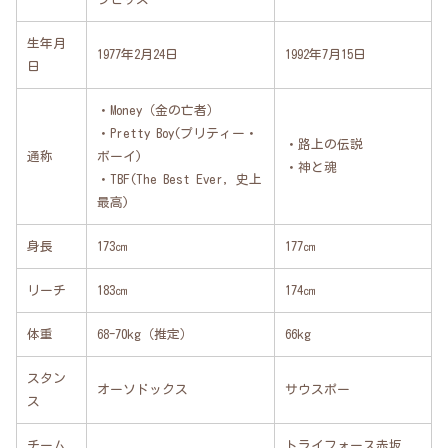
生年月
1977年2月24日
1992年7月15日
日
・Money（金の亡者）
・Pretty Boy(プリティー・
・路上の伝説
通称
ボーイ)
・神と魂
・TBF(The Best Ever, 史上
最高)
身長
173㎝
177㎝
リーチ
183㎝
174㎝
体重
68-70kg（推定）
66kg
スタン
オーソドックス
サウスポー
ス
チーム
トライフォース赤坂