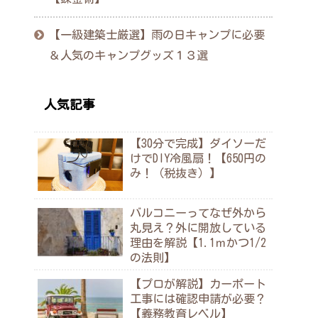
【一級建築士厳選】雨の日キャンプに必要
＆人気のキャンプグッズ１３選
人気記事
【30分で完成】ダイソーだ
けでDIY冷風扇！【650円の
み！（税抜き）】
バルコニーってなぜ外から
丸見え？外に開放している
理由を解説【1.1ｍかつ1/2
の法則】
【プロが解説】カーポート
工事には確認申請が必要？
【義務教育レベル】