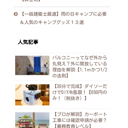
【一級建築士厳選】雨の日キャンプに必要
＆人気のキャンプグッズ１３選
人気記事
バルコニーってなぜ外から
丸見え？外に開放している
理由を解説【1.1ｍかつ1/2
の法則】
【30分で完成】ダイソーだ
けでDIY冷風扇！【650円の
み！（税抜き）】
【プロが解説】カーポート
工事には確認申請が必要？
【義務教育レベル】