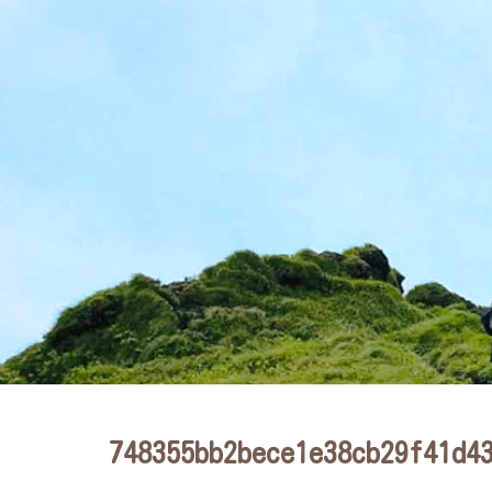
748355bb2bece1e38cb29f41d4