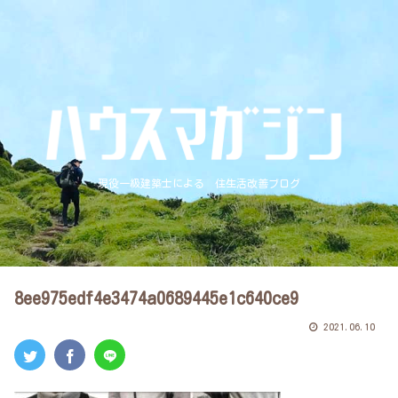
現役一級建築士による 住生活改善ブログ
8ee975edf4e3474a0689445e1c640ce9
2021.06.10